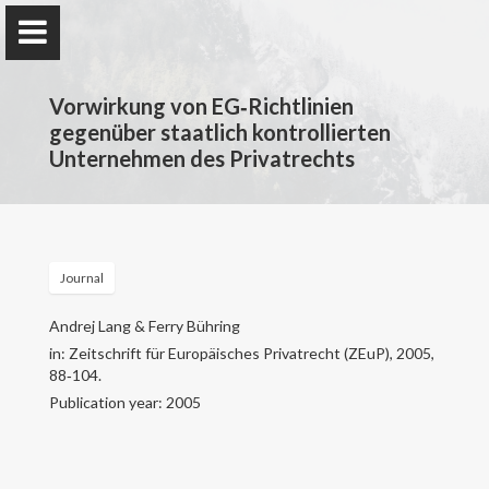
Vorwirkung von EG‐Richtlinien
gegenüber staatlich kontrollierten
Unternehmen des Privatrechts
Prof. Dr. Andrej Lang, LL.M. (NYU),
attorney-at-law (New York)
Technische Universität Chemnitz
Journal
Andrej Lang & Ferry Bühring
in: Zeitschrift für Europäisches Privatrecht (ZEuP), 2005,
Zur Person
88‐104.
Publication year: 2005
Forschung
Aktuelles