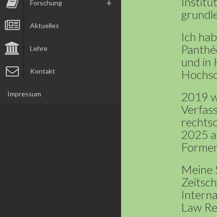
Instit
Forschung
grundle
Aktuelles
Ich hab
Panthé
Lehre
und in
Kontakt
Hochsch
Impressum
2019 wu
Verfas
rechts
2025 a
Formen 
Meine S
Zeitsch
Intern
Law Rev