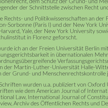
utionenrecht, dem Schutz der Grund- und M
gender der Schnittstelle zwischen Recht und
e Rechts- und Politikwissenschaften an der F
on-Sorbonne (Paris I) und der New York Univ
 Harvard, Yale, der New York University sow
ulinstitut in Florenz geforscht.
rde ich an der Freien Universität Berlin mit
sungsgerichtsbarkeit in übernationalen Me
ordnungsübergreifende Verfassungsgericht
n der Martin-Luther-Universität Halle-Witte
der Grund- und Menschenrechtskontrolle jen
chriften wurden u.a. publiziert von Oxford 
riften wie dem American Journal of Internat
ational Law, International Journal of Const
iew, Archiv des Öffentlichen Rechts und De