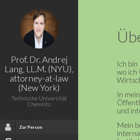
Üb
Prof. Dr. Andrej
Ich bin
Lang, LL.M. (NYU),
wo ich 
attorney-at-law
Wirtsch
(New York)
In mein
Technische Universität
Öffentl
Chemnitz
und int
Mein be
Zur Person
intern